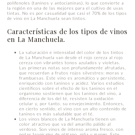
polifenoles (taninos y antocianinas), lo que convierte a
la región en una de las mejores para el cultivo de uvas
tintas. No es por casualidad que casi el 70% de los tipos
de vino en La Manchuela sean tintos.
Características de los tipos de vinos
en La Manchuela.
La saturación e intensidad del color de los tintos
de La Manchuela van desde el rojo cereza al rojo
cereza con vibrantes tonos azulados y violetas.
Las primeras notas son profundamente afrutadas,
que recuerdan a frutos rojos silvestres: moras y
frambuesas. Este vino es aromático y persistente,
enriquecido con taninos y acidez. Varios estudios
científicos sobre el efecto de los taninos en el
organismo sostienen que los taninos del vino, a
diferencia de los del té, resisten la oxidación
celular y, por tanto, su envejecimiento. Entonces,
en cierto sentido, el vino con un alto contenido de
taninos es más saludable que el té.
Los vinos blancos de La Manchuela tienen un
color atractivo que va del amarillo pálido al
verdoso. Son vinos de intenso aroma fresco, con
notas tropicales de plátano, piña y mango. Este