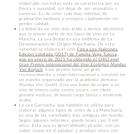
elaborado con estas uvas se caracteriza por su
finura y suavidad, sin dejar de ser aromático y
carnoso. Es de color rubí muy intenso, de
graduación mediana y envejece rápidamente sin
perder calidad.
La bobal da un vino más ácido y menos alcohólico
que la mayor parte de los tipos de vino en La
Mancha. La uva Bobal es uva emblema de La
Denominación de Origen Manchuela. De esta
variedad se elabora el vino
Finca Los Halcones
Edición Limitada (2017) de Familia Vega Tolosa,
que en enero de 2021 ha obtenido el ORO en
el
Gran Premio Internacional del Vino Ecológico Mundus
Vini Biofach
.
Este premio tiene un gran
reconocimiento a nivel internacional y consiste en
un evento organizado por la academia alemana
Mundus Vini GmbH. Esta uva bobal da origen a un
vino de intenso color cereza oscuro, con ribete
granate-violáceo, de buena carga tánica y moderada
acidez.
La uva Garnacha, que también se utiliza para
elaborar algunos tipos de vinos de La Manchuela,
es una de las variedades más antiguas del mundo.
Según algunos informes, puede tener casi 3 mil
años. Esta uva es generalmente picante, con un
sabor suave en el paladar, y produce vinos con