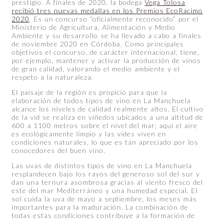
prestigio. A finales de 2020, la bodega
Vega Tolosa
recibió tres nuevas medallas en los Premios EcoRacimo
2020
. Es un concurso “oficialmente reconocido” por el
Ministerio de Agricultura, Alimentación y Medio
Ambiente y su desarrollo se ha llevado a cabo a finales
de noviembre 2020 en Córdoba. Como principales
objetivos el concurso, de carácter internacional, tiene,
por ejemplo, mantener y activar la producción de vinos
de gran calidad, valorando el medio ambiente y el
respeto a la naturaleza.
El paisaje de la región es propicio para que la
elaboración de todos tipos de vino en La Manchuela
alcance los niveles de calidad realmente altos. El cultivo
de la vid se realiza en viñedos ubicados a una altitud de
600 a 1100 metros sobre el nivel del mar; aquí el aire
es ecológicamente limpio y las vides viven en
condiciones naturales, lo que es tan apreciado por los
conocedores del buen vino.
Las uvas de distintos tipos de vino en La Manchuela
resplandecen bajo los rayos del generoso sol del sur y
dan una ternura asombrosa gracias al viento fresco del
este del mar Mediterráneo y una humedad especial. El
sol cuida la uva de mayo a septiembre, los meses más
importantes para la maduración. La combinación de
todas estas condiciones contribuye a la formación de