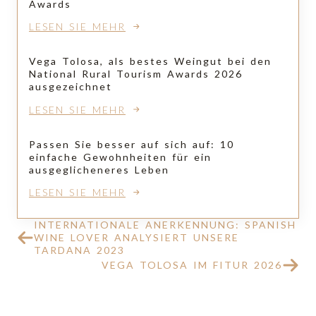
Awards
LESEN SIE MEHR
Vega Tolosa, als bestes Weingut bei den
National Rural Tourism Awards 2026
ausgezeichnet
LESEN SIE MEHR
Passen Sie besser auf sich auf: 10
einfache Gewohnheiten für ein
ausgeglicheneres Leben
LESEN SIE MEHR
INTERNATIONALE ANERKENNUNG: SPANISH
WINE LOVER ANALYSIERT UNSERE
TARDANA 2023
VEGA TOLOSA IM FITUR 2026