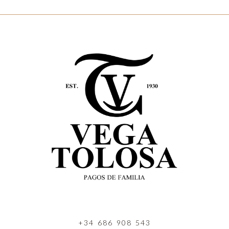
+34 686 908 543