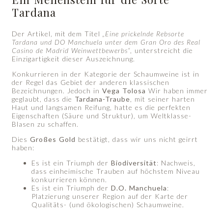
Tardana
Der Artikel, mit dem Titel
„Eine prickelnde Rebsorte
Tardana und DO Manchuela unter dem Gran Oro des Real
Casino de Madrid Weinwettbewerbs“
, unterstreicht die
Einzigartigkeit dieser Auszeichnung.
Konkurrieren in der Kategorie der Schaumweine ist in
der Regel das Gebiet der anderen klassischen
Bezeichnungen. Jedoch in
Vega Tolosa
Wir haben immer
geglaubt, dass die
Tardana-Traube
, mit seiner harten
Haut und langsamen Reifung, hatte es die perfekten
Eigenschaften (Säure und Struktur), um Weltklasse-
Blasen zu schaffen.
Dies
Großes Gold
bestätigt, dass wir uns nicht geirrt
haben:
Es ist ein Triumph der
Biodiversität
: Nachweis,
dass einheimische Trauben auf höchstem Niveau
konkurrieren können.
Es ist ein Triumph der
D.O. Manchuela
:
Platzierung unserer Region auf der Karte der
Qualitäts- (und ökologischen) Schaumweine.