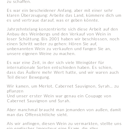
zu schaffen.
Es war ein bescheidener Anfang, aber mit einer sehr
klaren Überzeugung: Arbeite das Land, kümmere dich um
es und vertraue darauf, was er geben könnte.
Jahrzehntelang konzentrierte sich diese Arbeit auf den
Anbau des Weinbergs und den Verkauf von Wein in
loser Schüttung. Bis 2001 haben wir beschlossen, noch
einen Schritt weiter zu gehen: Hören Sie auf,
unbenannten Wein zu verkaufen und fangen Sie an,
unsere eigenen Weine zu machen.
Es war eine Zeit, in der sich viele Weingüter für
internationale Sorten entschieden haben. Es schien,
dass das Äußere mehr Wert hatte, und wir waren auch
Teil dieser Bewegung.
Wir kamen, um Merlot, Cabernet Sauvignon, Syrah… zu
pflanzen
Und unser erster Wein war genau ein Coupage von
Cabernet Sauvignon und Syrah.
Aber manchmal braucht man jemanden von außen, damit
man das Offensichtliche sieht.
Als wir anfingen, diesen Wein zu vermarkten, stellte uns
ein englischer Importeur eine Frage, die alles