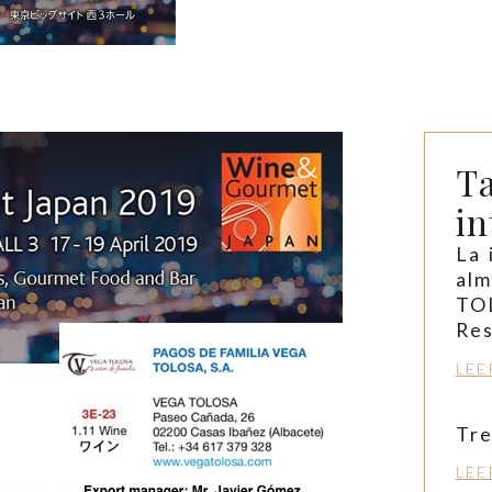
T
in
La 
alm
TO
Re
LEE
Tr
LEE