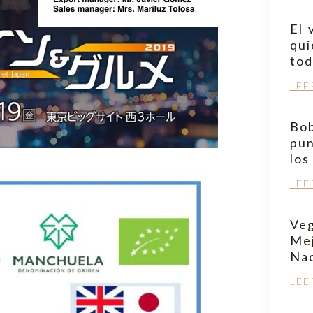
El 
qui
tod
LEE
Bob
pun
los
LEE
Veg
Mej
Nac
LEE