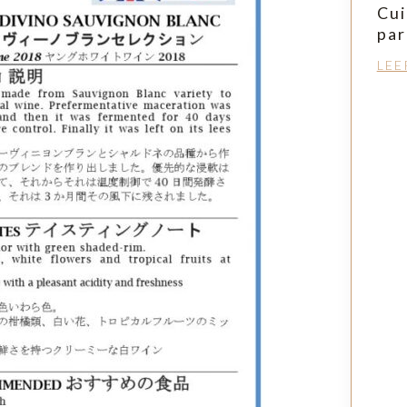
Cui
par
LEE