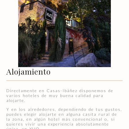
Alojamiento
Directamente en Casas-Ibáñez disponemos de
varios hoteles de muy buena calidad para
alojarte.
Y en los alrededores, dependiendo de tus gustos,
puedes elegir alojarte en alguna casita rural de
la zona, en algún hotel más convencional o, si
quieres vivir una experiencia absolutamente
única, en XUQ.