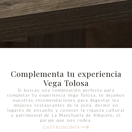
Complementa tu experiencia
Vega Tolosa
Si buscas una combinación perfecta para
completar tu experiencia Vega Tolosa, te dejamos
nuestras recomendaciones para degustar los
mejores restaurantes de la zona, dormir en
lugares de ensueño y conocer la riqueza cultural
y patrimonial de La Manchuela de Albacete, el
paraje que nos rodea.
GASTRONOMÍA