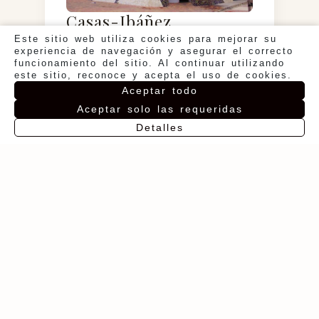
Casas-Ibáñez
Este sitio web utiliza cookies para mejorar su
Nuestro pueblo es la capital de
experiencia de navegación y asegurar el correcto
la comarca y tiene un
funcionamiento del sitio. Al continuar utilizando
patrimonio que merece un
este sitio, reconoce y acepta el uso de cookies.
paseo. Destaca la Iglesia de San
Aceptar todo
Juan Bautista (siglo XVII) y la
Ermita de la Virgen de la
Aceptar solo las requeridas
Cabeza, en un pinar cercano.
Detalles
ES
SABER MÁS