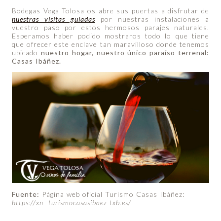
Bodegas Vega Tolosa os abre sus puertas a disfrutar de
nuestras visitas guiadas
por nuestras instalaciones a
vuestro paso por estos hermosos parajes naturales.
Esperamos haber podido mostraros todo lo que tiene
que ofrecer este enclave tan maravilloso donde tenemos
ubicado
nuestro hogar, nuestro único paraíso terrenal:
Casas Ibáñez.
Fuente:
Página web oficial Turismo Casas Ibáñez:
https://xn--turismocasasibaez-txb.es/