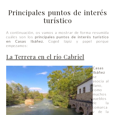
Principales puntos de interés
turístico
A continuación, os vamos a mostrar de forma resumida
cuáles son los
principales puntos de interés turístico
en Casas Ibáñez.
Coged lápiz y papel porque
empezamos:
La Terrera en el río Cabriel
Casas
Ibáñez
se
asocia al
llano,
como
muchos
pueblos
de la
comarca
y de la