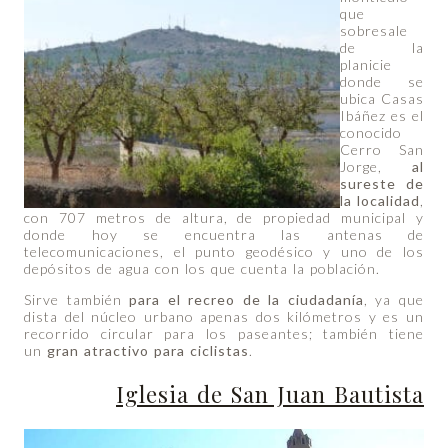
que
sobresale
de la
planicie
donde se
ubica Casas
Ibáñez es el
conocido
Cerro San
Jorge,
al
sureste de
la localidad
,
con 707 metros de altura, de propiedad municipal y
donde hoy se encuentra las antenas de
telecomunicaciones, el punto geodésico y uno de los
depósitos de agua con los que cuenta la población.
Sirve también
para el recreo de la ciudadanía
, ya que
dista del núcleo urbano apenas dos kilómetros y es un
recorrido circular para los paseantes; también tiene
un
gran atractivo para ciclistas
.
Iglesia de San Juan Bautista