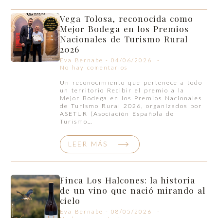
Vega Tolosa, reconocida como
Mejor Bodega en los Premios
Nacionales de Turismo Rural
2026
Eva Bernabe
04/06/2026
No hay comentarios
Un reconocimiento que pertenece a todo
un territorio Recibir el premio a la
Mejor Bodega en los Premios Nacionales
de Turismo Rural 2026, organizados por
ASETUR (Asociación Española de
Turismo…
LEER MÁS
Finca Los Halcones: la historia
de un vino que nació mirando al
cielo
Eva Bernabe
08/05/2026