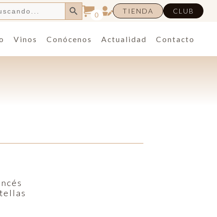
Botón de búsqueda
TIENDA
CLUB
0
o
Vinos
Conócenos
Actualidad
Contacto
ancés
tellas