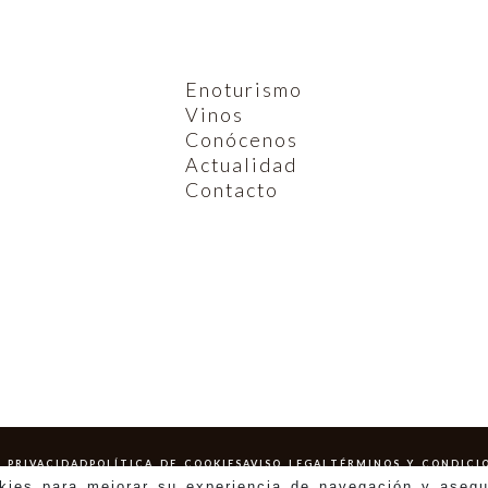
Enoturismo
Vinos
Conócenos
Actualidad
Contacto
E PRIVACIDAD
POLÍTICA DE COOKIES
AVISO LEGAL
TÉRMINOS Y CONDICI
okies para mejorar su experiencia de navegación y asegu