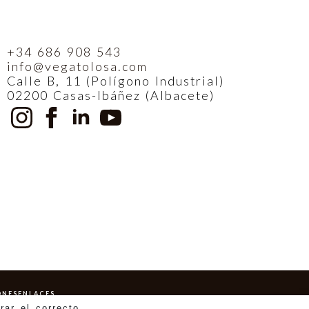
+34 686 908 543
info@vegatolosa.com
Calle B, 11 (Polígono Industrial)
02200 Casas-Ibáñez (Albacete)
ONES
ENLACES
rar el correcto