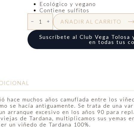
Ecológico y vegano
Contiene sulfitos
VEGA
TOLOSA
AÑADIR AL CARRITO
TARDANA
CANTIDAD
Suscríbete al Club Vega Tolosa 
en todas tus c
DICIONAL
ió hace muchos años camuflada entre los viñe
omo se hacía antiguamente. Se trata de una var
un arranque excesivo en los años 90 para repl
 viejas de Tardana, multiplicamos sus yemas e
ener un viñedo de Tardana 100%.