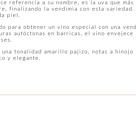
ce referencia a su nombre, es la uva que más
re, finalizando la vendimia con esta variedad
a piel.
do para obtener un vino especial con una vend
uras autóctonas en barricas, el vino envejece
eses.
n una tonalidad amarillo pajizo, notas a hinoj
co y elegante.