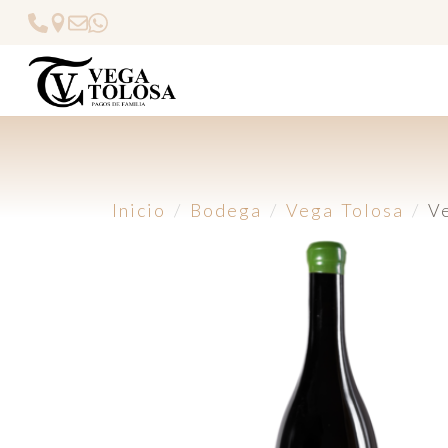
Inicio
Bodega
Vega Tolosa
V