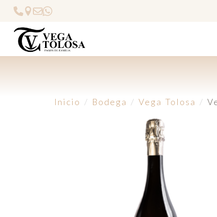
Inicio
Bodega
Vega Tolosa
V