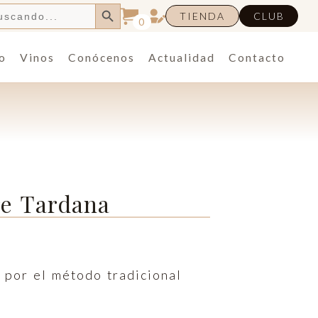
Botón de búsqueda
TIENDA
CLUB
0
o
Vinos
Conócenos
Actualidad
Contacto
re Tardana
 por el método tradicional