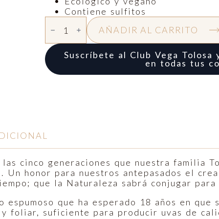
Ecológico y vegano
Contiene sulfitos
VEGA
TOLOSA
AÑADIR AL CARRITO
BRUT
NATURE
TARDANA
Suscríbete al Club Vega Tolosa 
CANTIDAD
en todas tus c
DICIONAL
las cinco generaciones que nuestra familia Tol
no. Un honor para nuestros antepasados el cre
 tiempo; que la Naturaleza sabrá conjugar para 
no espumoso que ha esperado 18 años en que s
y foliar, suficiente para producir uvas de cal