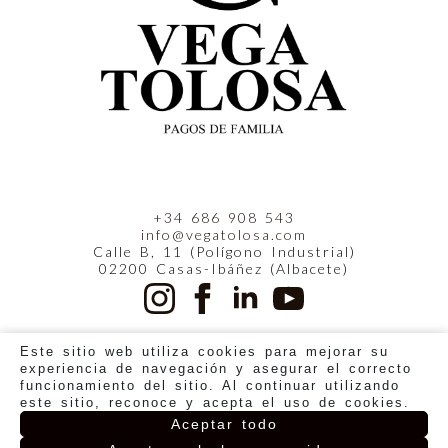
+34 686 908 543
info@vegatolosa.com
Calle B, 11 (Polígono Industrial)
02200 Casas-Ibáñez (Albacete)
Este sitio web utiliza cookies para mejorar su
experiencia de navegación y asegurar el correcto
funcionamiento del sitio. Al continuar utilizando
este sitio, reconoce y acepta el uso de cookies.
POLÍTICA DE PRIVACIDAD
POLÍTICA DE COOKIES
AVISO LEGAL
Aceptar todo
TÉRMINOS Y CONDICIONES
ENLACES